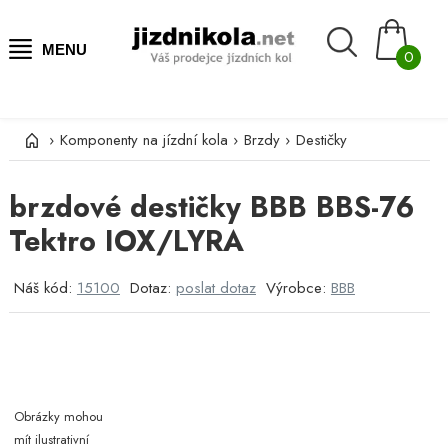
MENU
0
›
Komponenty na jízdní kola
›
Brzdy
›
Destičky
brzdové destičky BBB BBS-76
Tektro IOX/LYRA
Náš kód:
15100
Dotaz:
poslat dotaz
Výrobce:
BBB
Obrázky mohou
mít ilustrativní