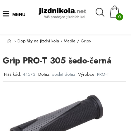
MENU
0
›
Doplňky na jízdní kola
›
Madla / Gripy
Grip PRO-T 305 šedo-černá
Náš kód:
44573
Dotaz:
poslat dotaz
Výrobce:
PRO-T