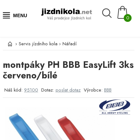
MENU
0
›
Servis jízdního kola
›
Nářadí
montpáky PH BBB EasyLift 3ks
červeno/bílé
Náš kód:
95100
Dotaz:
poslat dotaz
Výrobce:
BBB