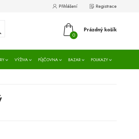
Přihlášení
Registrace
Prázdný košík
0
RY
VÝŽIVA
PŮJČOVNA
BAZAR
POUKAZY
ý