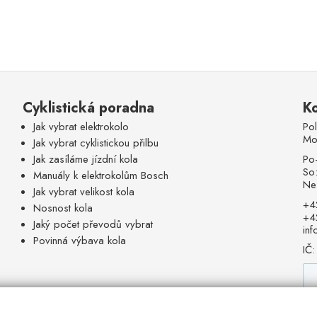
Cyklistická poradna
Ko
Jak vybrat elektrokolo
Po
Mo
Jak vybrat cyklistickou přilbu
Jak zasíláme jízdní kola
Po
So
Manuály k elektrokolům Bosch
Ne
Jak vybrat velikost kola
+4
Nosnost kola
+4
Jaký počet převodů vybrat
inf
Povinná výbava kola
IČ