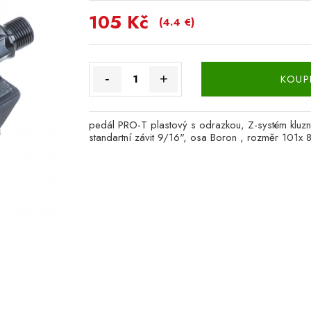
105 Kč
(4.4 €)
-
+
KOUP
pedál PRO-T plastový s odrazkou, Z-systém kluzn
standartní závit 9/16", osa Boron , rozměr 101x