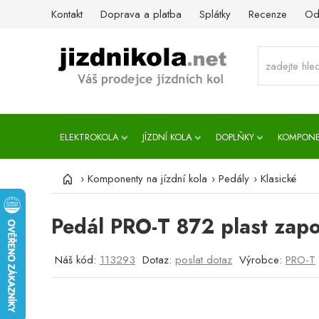
Kontakt
Doprava a platba
Splátky
Recenze
Od
ELEKTROKOLA
JÍZDNÍ KOLA
DOPLŇKY
KOMPON
›
Komponenty na jízdní kola
›
Pedály
›
Klasické
Pedál PRO-T 872 plast zap
Náš kód:
113293
Dotaz:
poslat dotaz
Výrobce:
PRO-T