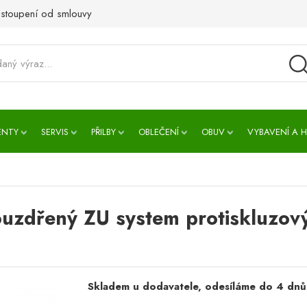
stoupení od smlouvy
ENTY
SERVIS
PŘILBY
OBLEČENÍ
OBUV
VYBAVENÍ A H
ouzdřený ZU system protiskluzov
Skladem u dodavatele, odesíláme do 4 dnů