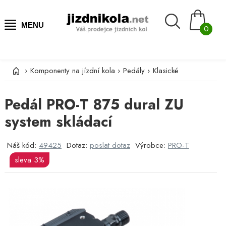
MENU
0
›
Komponenty na jízdní kola
›
Pedály
›
Klasické
Pedál PRO-T 875 dural ZU
system skládací
Náš kód:
49425
Dotaz:
poslat dotaz
Výrobce:
PRO-T
sleva 3%