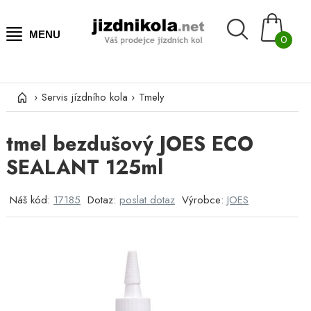
MENU
0
›
Servis jízdního kola
›
Tmely
tmel bezdušový JOES ECO
SEALANT 125ml
Náš kód:
17185
Dotaz:
poslat dotaz
Výrobce:
JOES