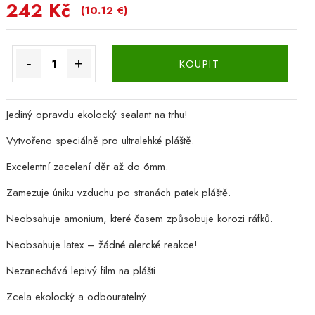
242 Kč
(10.12 €)
-
+
KOUPIT
Jediný opravdu ekolocký sealant na trhu!
Vytvořeno speciálně pro ultralehké pláště.
Excelentní zacelení děr až do 6mm.
Zamezuje úniku vzduchu po stranách patek pláště.
Neobsahuje amonium, které časem způsobuje korozi ráfků.
Neobsahuje latex – žádné alercké reakce!
Nezanechává lepivý film na plášti.
Zcela ekolocký a odbouratelný.